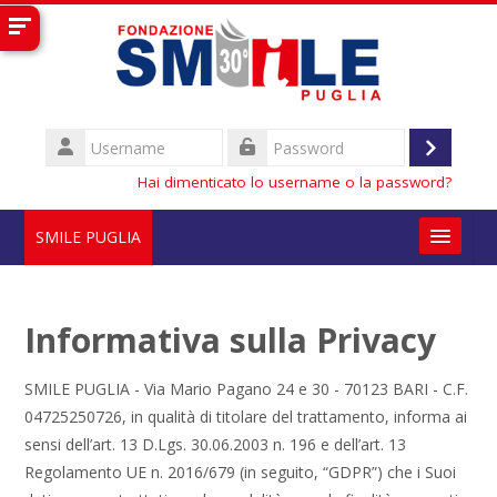
Vai al contenuto principale
Username
Login
Password
Hai dimenticato lo username o la password?
SMILE PUGLIA
Chi siamo
Informativa sulla Privacy
Privacy Policy
SMILE PUGLIA - Via Mario Pagano 24 e 30 - 70123 BARI - C.F.
Contatti
04725250726, in qualità di titolare del trattamento, informa ai
sensi dell’art. 13 D.Lgs. 30.06.2003 n. 196 e dell’art. 13
Italiano ‎(it)‎
Regolamento UE n. 2016/679 (in seguito, “GDPR”) che i Suoi