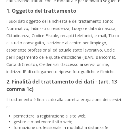
dati saranno trattati con le modalità e per le finalità seguenti:
Cerca
corsi
Invia
1. Oggetto del trattamento
I Suoi dati oggetto della richiesta e del trattamento sono:
Nominativo, Indirizzo di residenza, Luogo e data di nascita,
Cittadinanza, Codice Fiscale, recapiti telefonici, e-mail, Titolo
di studio conseguito, Iscrizione al centro per l’impiego,
esperienze professionali ed attuale stato lavorativo, Codici
per il pagamento delle quote d’iscrizione (IBAN, Bancomat,
Carta di Credito), Credenziali d’accesso ai servizi online,
indirizzo IP di collegamento riprese fotografiche e filmiche.
2. Finalità del trattamento dei dati - (art. 13
comma 1c)
Il trattamento è finalizzato alla corretta erogazione dei servizi
di:
permettere la registrazione al sito web;
gestire e mantenere il sito web;
formazione professionale in modalità a distanza (e-